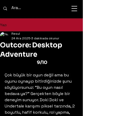
Yazı
Resul
24 Ara 2025
3 dakikada okunur
Outcore: Desktop
Adventure
 9/10
Çok büyük bir oyun değil ama bu 
oyunu oynayıp bitirdiğinizde şunu 
söylüyorsunuz: "Bu oyun nasıl 
bedava ya?" Gerçekten böyle bir 
deneyim sunuyor. Doki Doki ve 
Undertale karışımı piksel tarzında, 2 
boyutlu, hafif korkulu, rol yapma, 